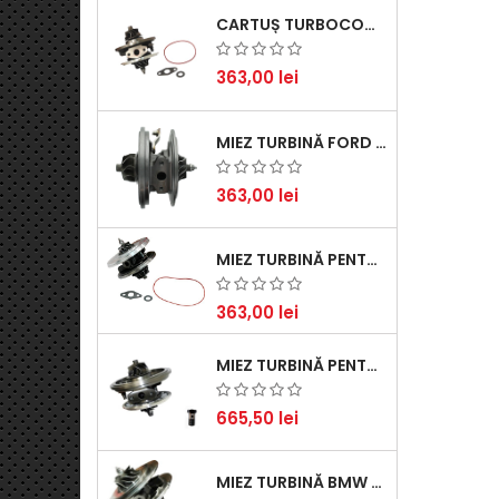
CARTUȘ TURBOCOMPRESOR PENTRU VW, AUDI, SEAT, SKODA - MOTOR DIESEL 2.0 TDI
363,00 lei
MIEZ TURBINĂ FORD TRANSIT 2.2 TDCI (2007-2016)
363,00 lei
MIEZ TURBINĂ PENTRU CITROËN, FORD, MAZDA, MINI, PEUGEOT ȘI VOLVO - MOTORIZĂRI 1.6 HDI ȘI 1.6 D
363,00 lei
MIEZ TURBINĂ PENTRU AUDI, SEAT, SKODA ȘI VOLKSWAGEN - MOTORIZĂRI 2.0 TDI 103KW 140CP
665,50 lei
MIEZ TURBINĂ BMW SERIA 1 (E81, E87) 120 D - CREȘTEȚI PERFORMANȚA ȘI RĂSPUNSUL MOTORULUI