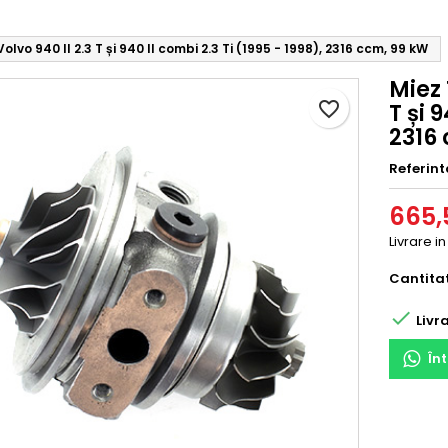
lvo 940 II 2.3 T și 940 II combi 2.3 Ti (1995 - 1998), 2316 ccm, 99 kW
Miez 
favorite_border
T și 
2316
Referint
665,5
Livrare i
Cantita

Livra
În