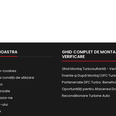
NOASTRA
GHID COMPLET DE MONTAJ
VERIFICARE
Ghid Montaj Turbosuflantă - Veri
e-cookies
Înainte și După Montaj | DFC Tur
 condiții de utilizare
Parteneriate DFC Turbo: Beneficii
oi
Oportunități pentru Afacerea Dv
urizate
Reconditionare Turbine Auto
eaza-ne
-ului
e