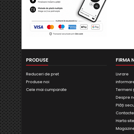
PRODUSE
FIRMA 
Reduceri de pret
Livrare
Produse noi
informar
Cele mai cumparate
Termeni și
Despre n
Plăți sec
Contact
Harta site
Magazin