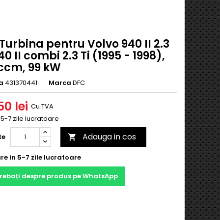
Turbina pentru Volvo 940 II 2.3
940 II combi 2.3 Ti (1995 - 1998),
 ccm, 99 kW
a
431370441
Marca
DFC
0 lei
Cu TVA
n 5-7 zile lucratoare
Adauga in cos
te

re in 5-7 zile lucratoare
trebați despre produs pe WhatsApp