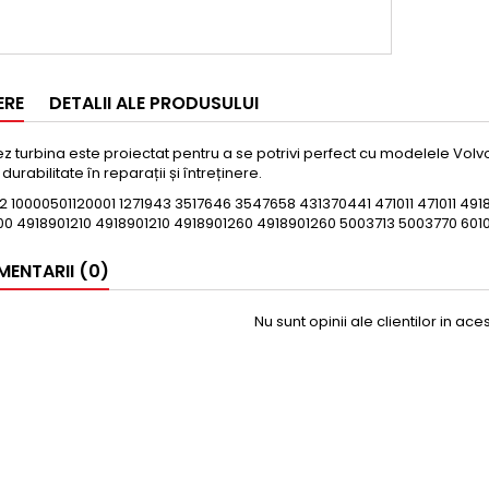
ERE
DETALII ALE PRODUSULUI
z turbina este proiectat pentru a se potrivi perfect cu modelele Volvo 
durabilitate în reparații și întreținere.
2 10000501120001 1271943 3517646 3547658 431370441 471011 471011 49
00 4918901210 4918901210 4918901260 4918901260 5003713 5003770 60
ENTARII (0)
Nu sunt opinii ale clientilor in ac