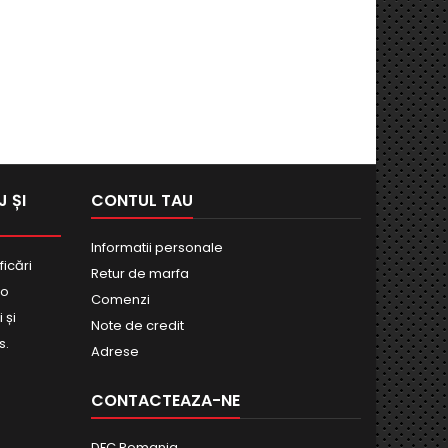
 ȘI
CONTUL TAU
Informatii personale
ficări
Retur de marfa
bo
Comenzi
 și
Note de credit
s.
Adrese
CONTACTEAZA-NE
DFC Romania