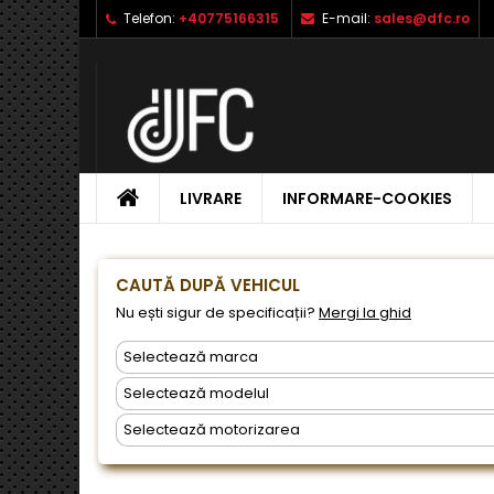
Telefon:
+40775166315
E-mail:
sales@dfc.ro
L
C
A
add_circle_outline
Ai 
Nu
dor
ACASA
LIVRARE
INFORMARE-COOKIES
CAUTĂ DUPĂ VEHICUL
Nu ești sigur de specificații?
Mergi la ghid