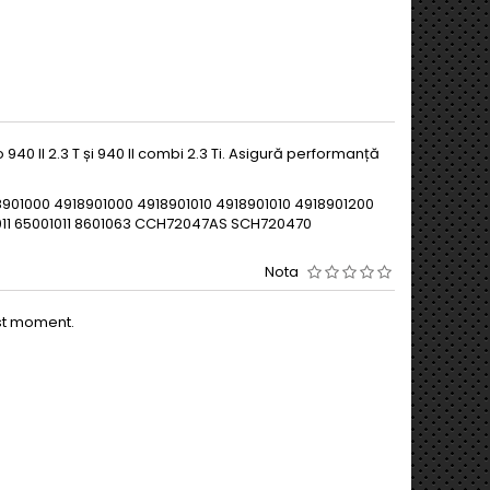
940 II 2.3 T și 940 II combi 2.3 Ti. Asigură performanță
18901000 4918901000 4918901010 4918901010 4918901200
1011 65001011 8601063 CCH72047AS SCH720470
Nota
est moment.