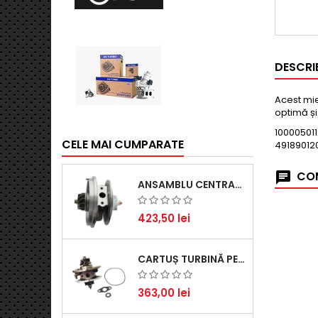
DESCRI
Acest mie
optimă și 
100005011
CELE MAI CUMPARATE
49189012
COM
ANSAMBLU CENTRAL TURBINĂ PENTRU BMW SERIA 3, SERIA 5 ȘI X3 - PERFORMANȚĂ ȘI FIABILITATE
423,50 lei
CARTUȘ TURBINĂ PENTRU AUDI A4, A6, SKODA SUPERB ȘI VW PASSAT, MOTOR DIESEL 1.9 TDI
363,00 lei