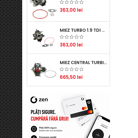
363,00 lei
MIEZ TURBO 1.9 TDI - PERFORMANȚĂ FIABILĂ PENTRU AUDI, SEAT, SKODA ȘI VW
363,00 lei
MIEZ CENTRAL TURBINĂ SUZUKI GRAND ESCUDO II 1.9 DDIS TRACȚIUNE INTEGRALĂ - MOTORIZARE 1.9L, 95 KW (129 CP)
665,50 lei