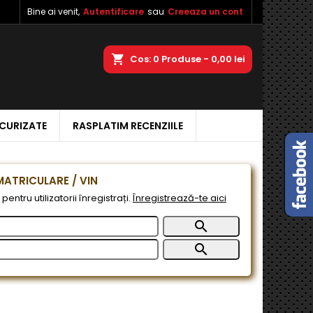
Bine ai venit,
Autentificare
sau
Creeaza un cont
×
×
×
a
Cos
0
Produse -
0,00 lei
ECURIZATE
RASPLATIM RECENZIILE
e
e
ATRICULARE / VIN
pentru utilizatorii înregistrați.
Înregistrează-te aici

