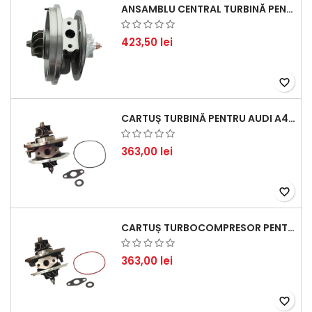
ANSAMBLU CENTRAL TURBINĂ PENTRU BMW SERIA 3, SERIA 5 ȘI X3 - PERFORMANȚĂ ȘI FIABILITATE
423,50 lei
favorite_border
CARTUȘ TURBINĂ PENTRU AUDI A4, A6, SKODA SUPERB ȘI VW PASSAT, MOTOR DIESEL 1.9 TDI
363,00 lei
favorite_border
CARTUȘ TURBOCOMPRESOR PENTRU VW, AUDI, SEAT, SKODA - MOTOR DIESEL 2.0 TDI
363,00 lei
favorite_border