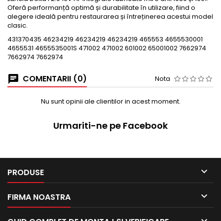
Oferă performanță optimă și durabilitate în utilizare, fiind o
alegere ideală pentru restaurarea și întreținerea acestui model
clasic.
431370435 46234219 46234219 46234219 465553 4655530001
4655531 4655535001S 471002 471002 601002 65001002 7662974
7662974 7662974
COMENTARII (0)
Nota
Nu sunt opinii ale clientilor in acest moment.
Urmariti-ne pe Facebook

PRODUSE

FIRMA NOASTRA
