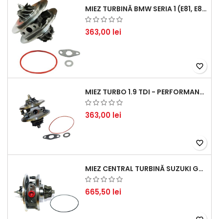
MIEZ TURBINĂ BMW SERIA 1 (E81, E87) 120 D - CREȘTEȚI PERFORMANȚA ȘI RĂSPUNSUL MOTORULUI
363,00 lei
favorite_border
MIEZ TURBO 1.9 TDI - PERFORMANȚĂ FIABILĂ PENTRU AUDI, SEAT, SKODA ȘI VW
363,00 lei
favorite_border
MIEZ CENTRAL TURBINĂ SUZUKI GRAND ESCUDO II 1.9 DDIS TRACȚIUNE INTEGRALĂ - MOTORIZARE 1.9L, 95 KW (129 CP)
665,50 lei