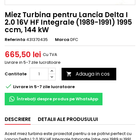
Miez Turbina pentru Lancia Delta I
2.0 16V HF Integrale (1989-1991) 1995
ccm, 144 kW
Referinta
431370435
Marca
DFC
665,50 lei
Cu TVA
Livrare in 5-7 zile lucratoare
Adauga in cos
Cantitate


Livrare in 5-7 zile lucratoare
Întrebați despre produs pe WhatsApp
DESCRIERE
DETALII ALE PRODUSULUI
Acest miez turbina este proiectat pentru a se potrivi perfect cu
Lancia Delta I 2.0 16V HF Integrale fabricate între anii 1989 și 1991.