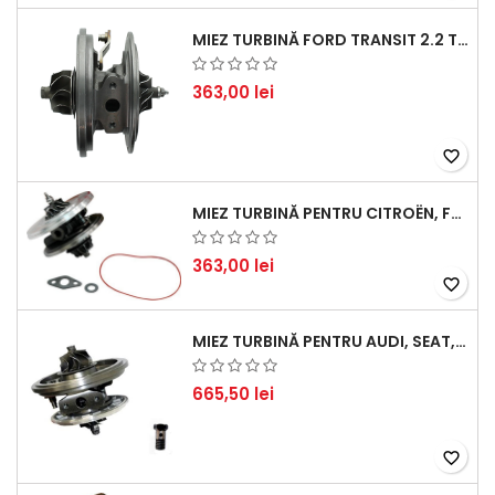
MIEZ TURBINĂ FORD TRANSIT 2.2 TDCI (2007-2016)
363,00 lei
favorite_border
MIEZ TURBINĂ PENTRU CITROËN, FORD, MAZDA, MINI, PEUGEOT ȘI VOLVO - MOTORIZĂRI 1.6 HDI ȘI 1.6 D
363,00 lei
favorite_border
MIEZ TURBINĂ PENTRU AUDI, SEAT, SKODA ȘI VOLKSWAGEN - MOTORIZĂRI 2.0 TDI 103KW 140CP
665,50 lei
favorite_border