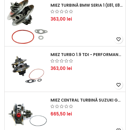
MIEZ TURBINĂ BMW SERIA 1 (E81, E87) 120 D - CREȘTEȚI PERFORMANȚA ȘI RĂSPUNSUL MOTORULUI
363,00 lei
favorite_border
MIEZ TURBO 1.9 TDI - PERFORMANȚĂ FIABILĂ PENTRU AUDI, SEAT, SKODA ȘI VW
363,00 lei
favorite_border
MIEZ CENTRAL TURBINĂ SUZUKI GRAND ESCUDO II 1.9 DDIS TRACȚIUNE INTEGRALĂ - MOTORIZARE 1.9L, 95 KW (129 CP)
665,50 lei