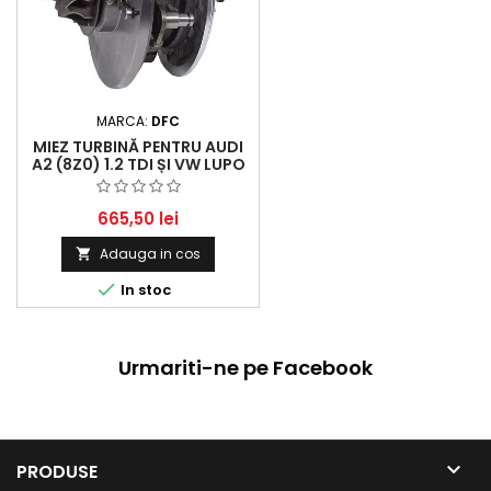
MARCA:
DFC
MIEZ TURBINĂ PENTRU AUDI
A2 (8Z0) 1.2 TDI ȘI VW LUPO
(6X1, 6E1) 1.2 TDI 3L
665,50 lei
Adauga in cos


In stoc
Urmariti-ne pe Facebook

PRODUSE