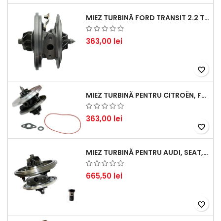
MIEZ TURBINĂ FORD TRANSIT 2.2 TDCI (2007-2016)
363,00 lei
favorite_border
MIEZ TURBINĂ PENTRU CITROËN, FORD, MAZDA, MINI, PEUGEOT ȘI VOLVO - MOTORIZĂRI 1.6 HDI ȘI 1.6 D
363,00 lei
favorite_border
MIEZ TURBINĂ PENTRU AUDI, SEAT, SKODA ȘI VOLKSWAGEN - MOTORIZĂRI 2.0 TDI 103KW 140CP
665,50 lei
favorite_border