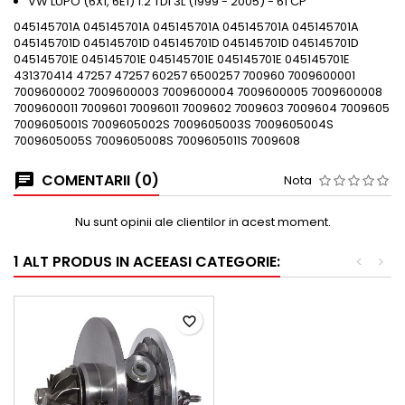
VW LUPO (6X1, 6E1) 1.2 TDI 3L (1999 - 2005) - 61 CP
045145701A 045145701A 045145701A 045145701A 045145701A
045145701D 045145701D 045145701D 045145701D 045145701D
045145701E 045145701E 045145701E 045145701E 045145701E
431370414 47257 47257 60257 6500257 700960 7009600001
7009600002 7009600003 7009600004 7009600005 7009600008
7009600011 7009601 70096011 7009602 7009603 7009604 7009605
7009605001S 7009605002S 7009605003S 7009605004S
7009605005S 7009605008S 7009605011S 7009608
COMENTARII (0)
Nota
Nu sunt opinii ale clientilor in acest moment.
1 ALT PRODUS IN ACEEASI CATEGORIE:
<
>
favorite_border