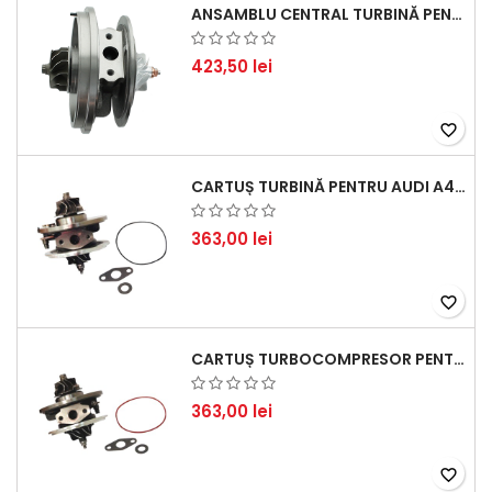
ANSAMBLU CENTRAL TURBINĂ PENTRU BMW SERIA 3, SERIA 5 ȘI X3 - PERFORMANȚĂ ȘI FIABILITATE
423,50 lei
favorite_border
CARTUȘ TURBINĂ PENTRU AUDI A4, A6, SKODA SUPERB ȘI VW PASSAT, MOTOR DIESEL 1.9 TDI
363,00 lei
favorite_border
CARTUȘ TURBOCOMPRESOR PENTRU VW, AUDI, SEAT, SKODA - MOTOR DIESEL 2.0 TDI
363,00 lei
favorite_border