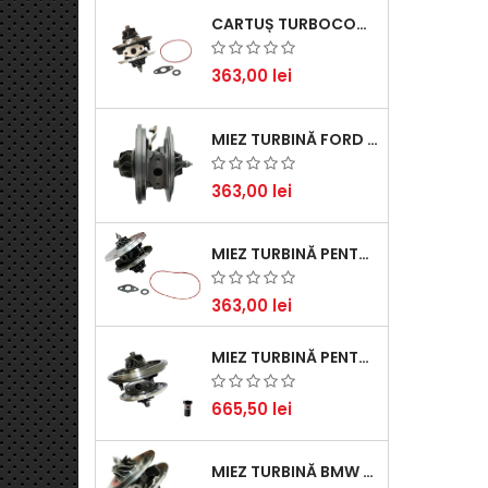
CARTUȘ TURBOCOMPRESOR PENTRU VW, AUDI, SEAT, SKODA - MOTOR DIESEL 2.0 TDI
363,00 lei
MIEZ TURBINĂ FORD TRANSIT 2.2 TDCI (2007-2016)
363,00 lei
MIEZ TURBINĂ PENTRU CITROËN, FORD, MAZDA, MINI, PEUGEOT ȘI VOLVO - MOTORIZĂRI 1.6 HDI ȘI 1.6 D
363,00 lei
MIEZ TURBINĂ PENTRU AUDI, SEAT, SKODA ȘI VOLKSWAGEN - MOTORIZĂRI 2.0 TDI 103KW 140CP
665,50 lei
MIEZ TURBINĂ BMW SERIA 1 (E81, E87) 120 D - CREȘTEȚI PERFORMANȚA ȘI RĂSPUNSUL MOTORULUI