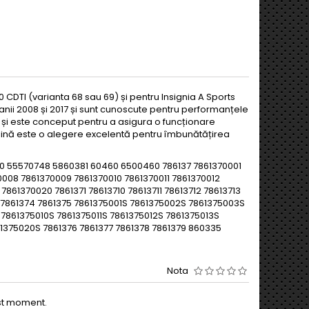
0 CDTI (varianta 68 sau 69) și pentru Insignia A Sports
anii 2008 și 2017 și sunt cunoscute pentru performanțele
te și este conceput pentru a asigura o funcționare
urbină este o alegere excelentă pentru îmbunătățirea
 55570748 5860381 60460 6500460 786137 7861370001
008 7861370009 7861370010 7861370011 7861370012
7861370020 7861371 78613710 78613711 78613712 78613713
73 7861374 7861375 7861375001S 7861375002S 7861375003S
861375010S 7861375011S 7861375012S 7861375013S
61375020S 7861376 7861377 7861378 7861379 860335
Nota
est moment.