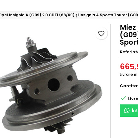
pel Insignia A (G09) 2.0 CDTI (68/69) și Insignia A Sports Tourer (G09
Miez 
favorite_border
(G09)
Sport
Referint
665,5
Livrare i
Cantita

Livra
În