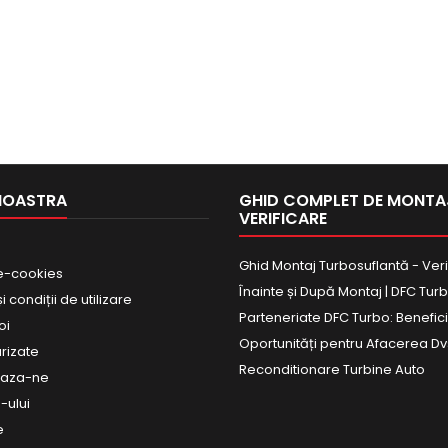
NOASTRA
GHID COMPLET DE MONTAJ
VERIFICARE
Ghid Montaj Turbosuflantă - Veri
e-cookies
Înainte și După Montaj | DFC Tur
 condiții de utilizare
Parteneriate DFC Turbo: Beneficii
oi
Oportunități pentru Afacerea Dv
urizate
Reconditionare Turbine Auto
eaza-ne
-ului
e