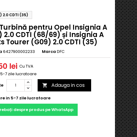
) 2.0 CDTI (35)
Turbină pentru Opel Insignia A
 2.0 CDTI (68/69) și Insignia A
s Tourer (G09) 2.0 CDTI (35)
a
6427900002233
Marca
DFC
0 lei
Cu TVA
n 5-7 zile lucratoare
Adauga in cos
te

re in 5-7 zile lucratoare
trebați despre produs pe WhatsApp