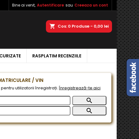
Bine ai venit,
Autentificare
sau
Creeaza un cont
×
×
×
a
Cos
0
Produse -
0,00 lei
ECURIZATE
RASPLATIM RECENZIILE
e
e
ATRICULARE / VIN
pentru utilizatorii înregistrați.
Înregistrează-te aici

