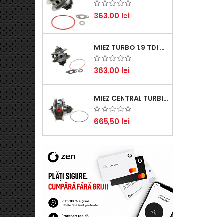
363,00 lei
MIEZ TURBO 1.9 TDI - PERFORMANȚĂ FIABILĂ PENTRU AUDI, SEAT, SKODA ȘI VW
363,00 lei
MIEZ CENTRAL TURBINĂ SUZUKI GRAND ESCUDO II 1.9 DDIS TRACȚIUNE INTEGRALĂ - MOTORIZARE 1.9L, 95 KW (129 CP)
665,50 lei