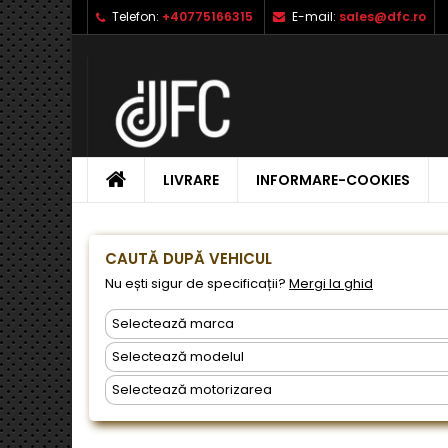
Telefon:
+40775166315
E-mail:
sales@dfc.ro
L
C
A
add_circle_outline
Ai 
Nu
dor
ACASA
LIVRARE
INFORMARE-COOKIES
CAUTĂ DUPĂ VEHICUL
Nu ești sigur de specificații?
Mergi la ghid