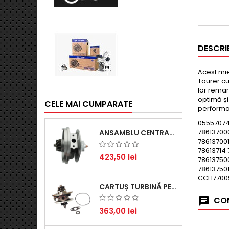
DESCRI
Acest mie
Tourer cu
lor remar
optimă și
CELE MAI CUMPARATE
performan
05557074
78613700
ANSAMBLU CENTRAL TURBINĂ PENTRU BMW SERIA 3, SERIA 5 ȘI X3 - PERFORMANȚĂ ȘI FIABILITATE
786137001
78613714 
423,50 lei
78613750
78613750
CCH7700
CARTUȘ TURBINĂ PENTRU AUDI A4, A6, SKODA SUPERB ȘI VW PASSAT, MOTOR DIESEL 1.9 TDI
COM
363,00 lei