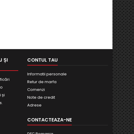
 ȘI
CONTUL TAU
Informatii personale
ficări
Retur de marfa
bo
Comenzi
 și
Note de credit
s.
Adrese
CONTACTEAZA-NE
DFC Romania