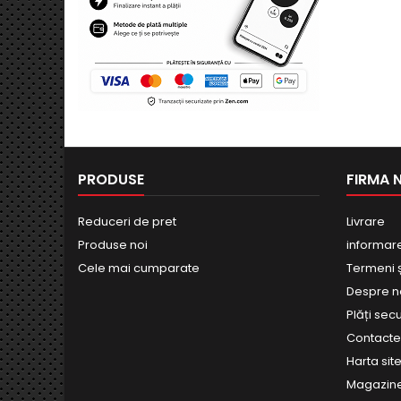
PRODUSE
FIRMA 
Reduceri de pret
Livrare
Produse noi
informar
Cele mai cumparate
Termeni și
Despre n
Plăți sec
Contact
Harta site
Magazin