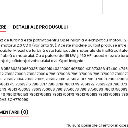
ERE
DETALII ALE PRODUSULUI
z de turbină este potrivit pentru Opel Insignia A echipat cu motorul 2.
 motorul 2.0 CDTI (varianta 35). Aceste modele au fost produse între 
cabile. Miezul de turbină este fabricat din materiale de înaltă calita
 fiabilă a motorului. Cu o putere de 118 kW și 160 HP, acest miez de t
ței și eficienței vehiculului dvs. Opel Insignia.
8 05860381 0860335 1000010403 10000405500 431370388 47460 47460
02 7861370003 7861370004 7861370005 7861370006 7861370007 7861370
3 7861370014 7861370015 7861370016 7861370017 7861370018 7861370019 
78613715 78613716 78613717 78613718 78613719 7861372 78613720 78613
04S 7861375005S 7861375006S 7861375007S 7861375008S 7861375009S 7
14S 7861375015S 7861375016S 7861375017S 7861375018S 7861375019S 78
9AS SCH770090
ENTARII (0)
Nu sunt opinii ale clientilor in ac