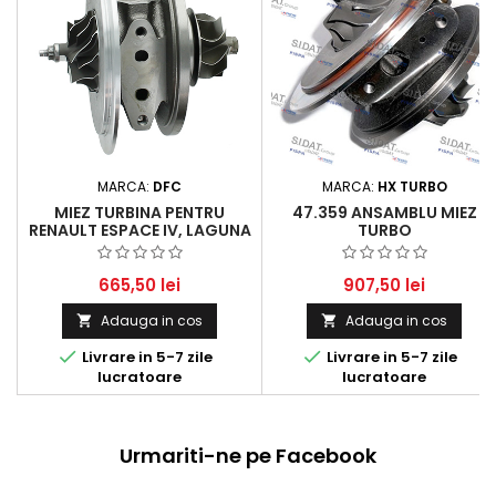
MARCA:
DFC
MARCA:
HX TURBO
MIEZ TURBINA PENTRU
47.359 ANSAMBLU MIEZ
RENAULT ESPACE IV, LAGUNA
TURBO
COUPE, LAGUNA III, LAGUNA
III GRANDTOUR 2.0 DCI
2006-2015, 110-131 KW
665,50 lei
907,50 lei
Adauga in cos
Adauga in cos




Livrare in 5-7 zile
Livrare in 5-7 zile
lucratoare
lucratoare
Urmariti-ne pe Facebook