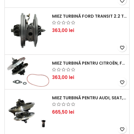
favorite_border
MIEZ TURBINĂ FORD TRANSIT 2.2 TDCI (2007-2016)
363,00 lei
favorite_border
MIEZ TURBINĂ PENTRU CITROËN, FORD, MAZDA, MINI, PEUGEOT ȘI VOLVO - MOTORIZĂRI 1.6 HDI ȘI 1.6 D
363,00 lei
favorite_border
MIEZ TURBINĂ PENTRU AUDI, SEAT, SKODA ȘI VOLKSWAGEN - MOTORIZĂRI 2.0 TDI 103KW 140CP
665,50 lei
favorite_border