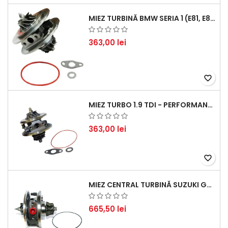
MIEZ TURBINĂ BMW SERIA 1 (E81, E87) 120 D - CREȘTEȚI PERFORMANȚA ȘI RĂSPUNSUL MOTORULUI
363,00 lei
favorite_border
MIEZ TURBO 1.9 TDI - PERFORMANȚĂ FIABILĂ PENTRU AUDI, SEAT, SKODA ȘI VW
363,00 lei
favorite_border
MIEZ CENTRAL TURBINĂ SUZUKI GRAND ESCUDO II 1.9 DDIS TRACȚIUNE INTEGRALĂ - MOTORIZARE 1.9L, 95 KW (129 CP)
665,50 lei