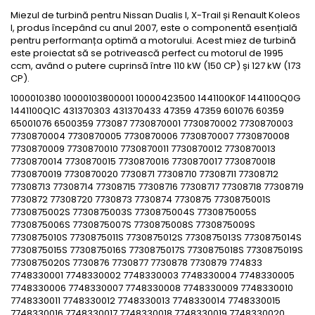
Miezul de turbină pentru Nissan Dualis I, X-Trail și Renault Koleos
I, produs începând cu anul 2007, este o componentă esențială
pentru performanța optimă a motorului. Acest miez de turbină
este proiectat să se potrivească perfect cu motorul de 1995
ccm, având o putere cuprinsă între 110 kW (150 CP) și 127 kW (173
CP).
1000010380 10000103800001 10000423500 1441100K0F 1441100Q0G
1441100Q1C 431370303 431370433 47359 47359 601076 60359
65001076 6500359 773087 7730870001 7730870002 7730870003
7730870004 7730870005 7730870006 7730870007 7730870008
7730870009 7730870010 7730870011 7730870012 7730870013
7730870014 7730870015 7730870016 7730870017 7730870018
7730870019 7730870020 7730871 77308710 77308711 77308712
77308713 77308714 77308715 77308716 77308717 77308718 77308719
7730872 77308720 7730873 7730874 7730875 7730875001S
7730875002S 7730875003S 7730875004S 7730875005S
7730875006S 7730875007S 7730875008S 7730875009S
7730875010S 7730875011S 7730875012S 7730875013S 7730875014S
7730875015S 7730875016S 7730875017S 7730875018S 7730875019S
7730875020S 7730876 7730877 7730878 7730879 774833
7748330001 7748330002 7748330003 7748330004 7748330005
7748330006 7748330007 7748330008 7748330009 7748330010
7748330011 7748330012 7748330013 7748330014 7748330015
7748330016 7748330017 7748330018 7748330019 7748330020