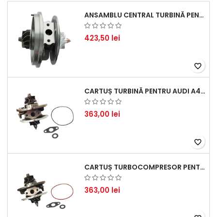
ANSAMBLU CENTRAL TURBINĂ PENTRU BMW SERIA 3, SERIA 5 ȘI X3 - PERFORMANȚĂ ȘI FIABILITATE
423,50 lei
favorite_border
CARTUȘ TURBINĂ PENTRU AUDI A4, A6, SKODA SUPERB ȘI VW PASSAT, MOTOR DIESEL 1.9 TDI
363,00 lei
favorite_border
CARTUȘ TURBOCOMPRESOR PENTRU VW, AUDI, SEAT, SKODA - MOTOR DIESEL 2.0 TDI
363,00 lei