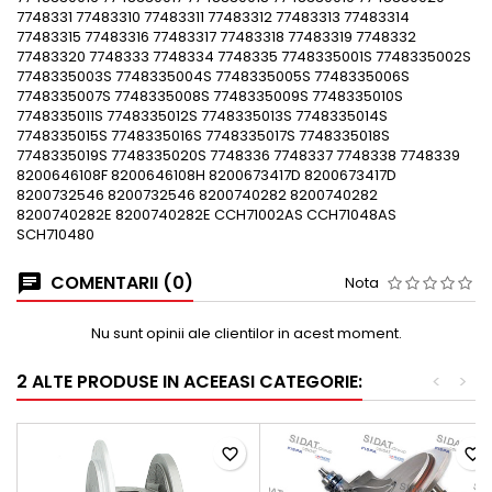
7748331 77483310 77483311 77483312 77483313 77483314
77483315 77483316 77483317 77483318 77483319 7748332
77483320 7748333 7748334 7748335 7748335001S 7748335002S
7748335003S 7748335004S 7748335005S 7748335006S
7748335007S 7748335008S 7748335009S 7748335010S
7748335011S 7748335012S 7748335013S 7748335014S
7748335015S 7748335016S 7748335017S 7748335018S
7748335019S 7748335020S 7748336 7748337 7748338 7748339
8200646108F 8200646108H 8200673417D 8200673417D
8200732546 8200732546 8200740282 8200740282
8200740282E 8200740282E CCH71002AS CCH71048AS
SCH710480
COMENTARII (0)
Nota
Nu sunt opinii ale clientilor in acest moment.
2 ALTE PRODUSE IN ACEEASI CATEGORIE:
<
>
favorite_border
favorite_border