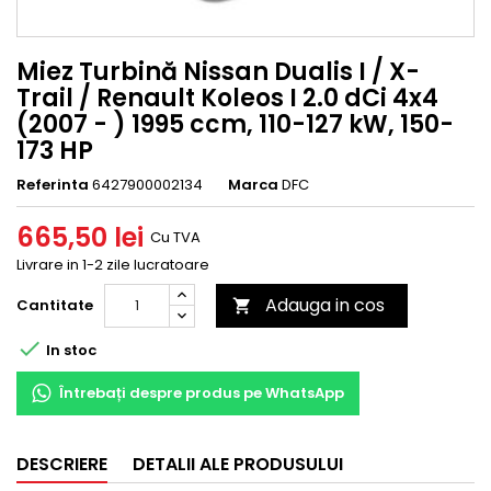
Miez Turbină Nissan Dualis I / X-
Trail / Renault Koleos I 2.0 dCi 4x4
(2007 - ) 1995 ccm, 110-127 kW, 150-
173 HP
Referinta
6427900002134
Marca
DFC
665,50 lei
Cu TVA
Livrare in 1-2 zile lucratoare
Adauga in cos
Cantitate


In stoc
Întrebați despre produs pe WhatsApp
DESCRIERE
DETALII ALE PRODUSULUI