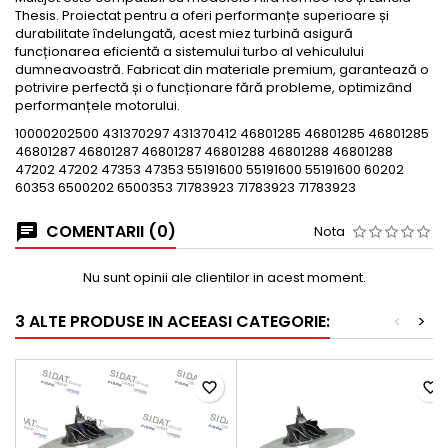
Thesis. Proiectat pentru a oferi performanțe superioare și
durabilitate îndelungată, acest miez turbină asigură
funcționarea eficientă a sistemului turbo al vehiculului
dumneavoastră. Fabricat din materiale premium, garantează o
potrivire perfectă și o funcționare fără probleme, optimizând
performanțele motorului.
10000202500 431370297 431370412 46801285 46801285 46801285
46801287 46801287 46801287 46801288 46801288 46801288
47202 47202 47353 47353 55191600 55191600 55191600 60202
60353 6500202 6500353 71783923 71783923 71783923
COMENTARII (0)
Nota
Nu sunt opinii ale clientilor in acest moment.
3 ALTE PRODUSE IN ACEEASI CATEGORIE:
<
>
favorite_border
favorite_border