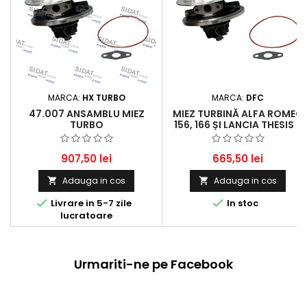
MARCA:
HX TURBO
MARCA:
DFC
47.007 ANSAMBLU MIEZ
MIEZ TURBINĂ ALFA ROMEO
TURBO
156, 166 ȘI LANCIA THESIS -
129 KW, 175 CP PÂNĂ LA 136
KW, 185 HP
907,50 lei
665,50 lei
Adauga in cos
Adauga in cos




Livrare in 5-7 zile
In stoc
lucratoare
Urmariti-ne pe Facebook