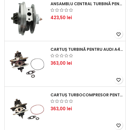
ANSAMBLU CENTRAL TURBINĂ PENTRU BMW SERIA 3, SERIA 5 ȘI X3 - PERFORMANȚĂ ȘI FIABILITATE
423,50 lei
favorite_border
CARTUȘ TURBINĂ PENTRU AUDI A4, A6, SKODA SUPERB ȘI VW PASSAT, MOTOR DIESEL 1.9 TDI
363,00 lei
favorite_border
CARTUȘ TURBOCOMPRESOR PENTRU VW, AUDI, SEAT, SKODA - MOTOR DIESEL 2.0 TDI
363,00 lei
favorite_border