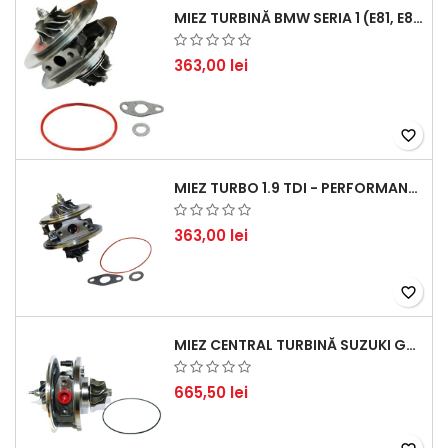
MIEZ TURBINĂ BMW SERIA 1 (E81, E87) 120 D - CREȘTEȚI PERFORMANȚA ȘI RĂSPUNSUL MOTORULUI
363,00 lei
favorite_border
MIEZ TURBO 1.9 TDI - PERFORMANȚĂ FIABILĂ PENTRU AUDI, SEAT, SKODA ȘI VW
363,00 lei
favorite_border
MIEZ CENTRAL TURBINĂ SUZUKI GRAND ESCUDO II 1.9 DDIS TRACȚIUNE INTEGRALĂ - MOTORIZARE 1.9L, 95 KW (129 CP)
665,50 lei