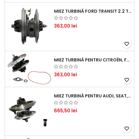
MIEZ TURBINĂ FORD TRANSIT 2.2 TDCI (2007-2016)
363,00 lei
favorite_border
MIEZ TURBINĂ PENTRU CITROËN, FORD, MAZDA, MINI, PEUGEOT ȘI VOLVO - MOTORIZĂRI 1.6 HDI ȘI 1.6 D
363,00 lei
favorite_border
MIEZ TURBINĂ PENTRU AUDI, SEAT, SKODA ȘI VOLKSWAGEN - MOTORIZĂRI 2.0 TDI 103KW 140CP
665,50 lei
favorite_border