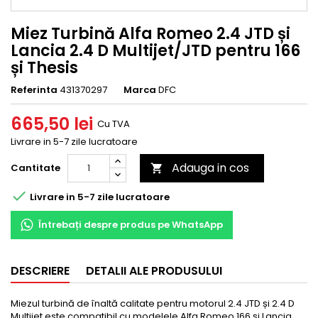
Miez Turbină Alfa Romeo 2.4 JTD și
Lancia 2.4 D Multijet/JTD pentru 166
și Thesis
Referinta
431370297
Marca
DFC
665,50 lei
Cu TVA
Livrare in 5-7 zile lucratoare
Adauga in cos
Cantitate


Livrare in 5-7 zile lucratoare
Întrebați despre produs pe WhatsApp
DESCRIERE
DETALII ALE PRODUSULUI
Miezul turbină de înaltă calitate pentru motorul 2.4 JTD și 2.4 D
Multijet este compatibil cu modelele Alfa Romeo 166 și Lancia