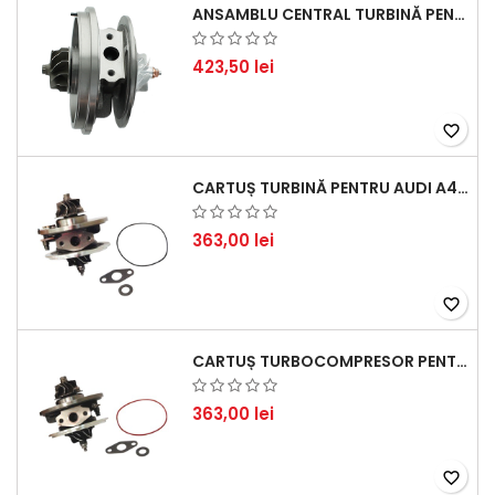
ANSAMBLU CENTRAL TURBINĂ PENTRU BMW SERIA 3, SERIA 5 ȘI X3 - PERFORMANȚĂ ȘI FIABILITATE
423,50 lei
favorite_border
CARTUȘ TURBINĂ PENTRU AUDI A4, A6, SKODA SUPERB ȘI VW PASSAT, MOTOR DIESEL 1.9 TDI
363,00 lei
favorite_border
CARTUȘ TURBOCOMPRESOR PENTRU VW, AUDI, SEAT, SKODA - MOTOR DIESEL 2.0 TDI
363,00 lei
favorite_border