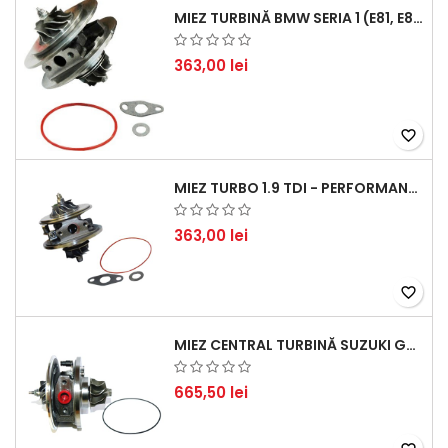
MIEZ TURBINĂ BMW SERIA 1 (E81, E87) 120 D - CREȘTEȚI PERFORMANȚA ȘI RĂSPUNSUL MOTORULUI
363,00 lei
favorite_border
MIEZ TURBO 1.9 TDI - PERFORMANȚĂ FIABILĂ PENTRU AUDI, SEAT, SKODA ȘI VW
363,00 lei
favorite_border
MIEZ CENTRAL TURBINĂ SUZUKI GRAND ESCUDO II 1.9 DDIS TRACȚIUNE INTEGRALĂ - MOTORIZARE 1.9L, 95 KW (129 CP)
665,50 lei