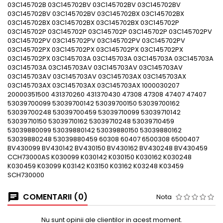
03C145702B 03C145702BV 03C145702BV 03C145702BV
03C145702BV 03C145702BV 03C145702BX 03C145702BX
03C145702BX 03C145702BX 03C145702BX 03C145702P
03C145702P 03C145702P 03C145702P 03C145702P 03C145702PV
03C145702PV 03C145702PV 03C145702PV 03C145702PV
03C145702PX 03C145702PX 03C145702PX 03C145702PX
03C145702PX 03C145703A 03C145703A 03C145703A 03C145703A
03C145703A 03C145703AV 03C145703AV 03C145703AV
03C145703AV 03C145703AV 03C145703AX 03C145703AX
03C145703AX 03C145703AX 03C145703AX 1000030207
20000351500 431370260 431370430 47308 47308 47407 47407
53039700099 53039700142 53039700150 53039700162
53039700248 53039700459 53039710099 53039710142
53039710150 53039710162 53039710248 53039710459
53039880099 53039880142 53039880150 53039880162
53039880248 53039880459 60308 60407 6500308 6500407
BV430099 BV430142 BV430150 BV430162 BV430248 BV430459
CCH73000AS K030099 K030142 K030150 K030162 K030248
K030459 K03099 K03142 K03150 K03162 K03248 K03459
SCH730000
COMENTARII (0)
Nota
Nu sunt opinii ale clientilor in acest moment.