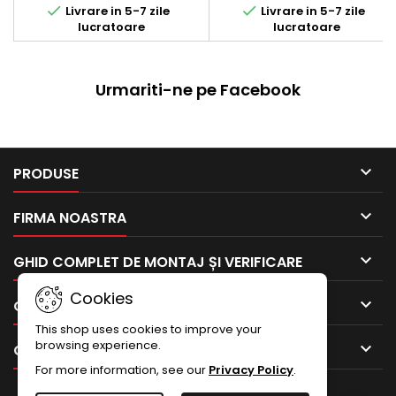


Livrare in 5-7 zile
Livrare in 5-7 zile
lucratoare
lucratoare
Urmariti-ne pe Facebook

PRODUSE

FIRMA NOASTRA

GHID COMPLET DE MONTAJ ȘI VERIFICARE
Cookies

CONTUL TAU
This shop uses cookies to improve your
browsing experience.

CONTACTEAZA-NE
For more information, see our
Privacy Policy
.