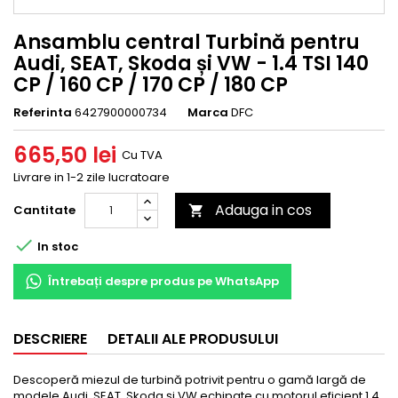
Ansamblu central Turbină pentru
Audi, SEAT, Skoda și VW - 1.4 TSI 140
CP / 160 CP / 170 CP / 180 CP
Referinta
6427900000734
Marca
DFC
665,50 lei
Cu TVA
Livrare in 1-2 zile lucratoare
Adauga in cos
Cantitate


In stoc
Întrebați despre produs pe WhatsApp
DESCRIERE
DETALII ALE PRODUSULUI
Descoperă miezul de turbină potrivit pentru o gamă largă de
modele Audi, SEAT, Skoda și VW echipate cu motorul eficient 1.4