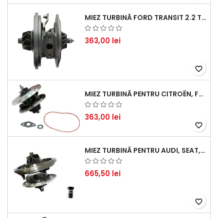
MIEZ TURBINĂ FORD TRANSIT 2.2 TDCI (2007-2016)
363,00 lei
favorite_border
MIEZ TURBINĂ PENTRU CITROËN, FORD, MAZDA, MINI, PEUGEOT ȘI VOLVO - MOTORIZĂRI 1.6 HDI ȘI 1.6 D
363,00 lei
favorite_border
MIEZ TURBINĂ PENTRU AUDI, SEAT, SKODA ȘI VOLKSWAGEN - MOTORIZĂRI 2.0 TDI 103KW 140CP
665,50 lei
favorite_border