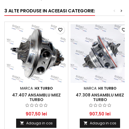
3 ALTE PRODUSE IN ACEEASI CATEGORIE:
<
>
favorite_border
favorite_border
MARCA:
HX TURBO
MARCA:
HX TURBO
47.407 ANSAMBLU MIEZ
47.308 ANSAMBLU MIEZ
TURBO
TURBO
907,50 lei
907,50 lei
Adauga in cos
Adauga in cos

