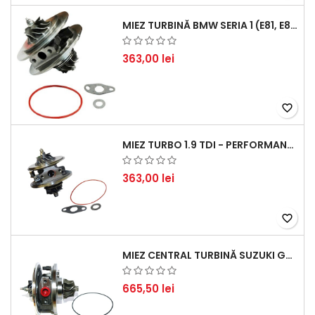
MIEZ TURBINĂ BMW SERIA 1 (E81, E87) 120 D - CREȘTEȚI PERFORMANȚA ȘI RĂSPUNSUL MOTORULUI
363,00 lei
favorite_border
MIEZ TURBO 1.9 TDI - PERFORMANȚĂ FIABILĂ PENTRU AUDI, SEAT, SKODA ȘI VW
363,00 lei
favorite_border
MIEZ CENTRAL TURBINĂ SUZUKI GRAND ESCUDO II 1.9 DDIS TRACȚIUNE INTEGRALĂ - MOTORIZARE 1.9L, 95 KW (129 CP)
665,50 lei