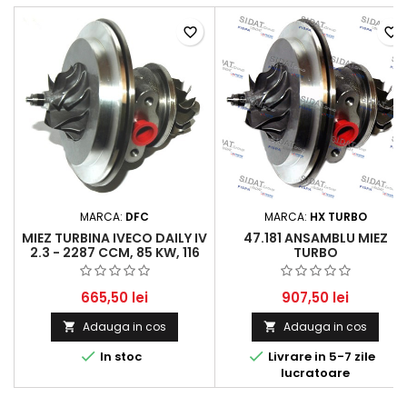
favorite_border
favorite_border
MARCA:
DFC
MARCA:
HX TURBO
MIEZ TURBINA IVECO DAILY IV
47.181 ANSAMBLU MIEZ
2.3 - 2287 CCM, 85 KW, 116
TURBO
CP
665,50 lei
907,50 lei
Adauga in cos
Adauga in cos




In stoc
Livrare in 5-7 zile
lucratoare