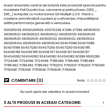
Acest ansamblu central de turbină este proiectat special pentru
modelele Fiat Ducato bus, caroserie și platou/sasiu (250_,
290_) echipate cu motorizarea 120 Multijet 2,3 D. Oferă o
creștere semnificativă a puterii și a eficienței, îmbunătățind
astfel performanța generală a vehiculului.
1000050139 30000293500 431370238 47286 47286 4913505121
4913505121 4913505122 4913505122 4913505130 4913505130
4913505131 4913505131 4913505132 4913505132 4913505134
4913505134 4913505140 4913505140 504070186 504070186
504070186 504071260 504071260 504071260 504136785
504136785 504136785 504136797 504136797 504136797
504340182 504340182 504340182 504340182 60286 6500286
71724096 71724096 71724096 71785480 71785480 71785480
71785482 71785482 71785482 71792013 71792013 71792013 71792081
71792081 71792081 71793636 71793636 71793636
COMENTARII (0)
Nota
Nu sunt opinii ale clientilor in acest moment.
3 ALTE PRODUSE IN ACEEASI CATEGORIE:
<
>