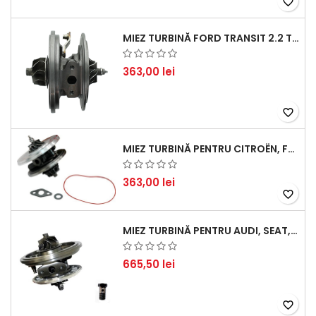
favorite_border
MIEZ TURBINĂ FORD TRANSIT 2.2 TDCI (2007-2016)
363,00 lei
favorite_border
MIEZ TURBINĂ PENTRU CITROËN, FORD, MAZDA, MINI, PEUGEOT ȘI VOLVO - MOTORIZĂRI 1.6 HDI ȘI 1.6 D
363,00 lei
favorite_border
MIEZ TURBINĂ PENTRU AUDI, SEAT, SKODA ȘI VOLKSWAGEN - MOTORIZĂRI 2.0 TDI 103KW 140CP
665,50 lei
favorite_border