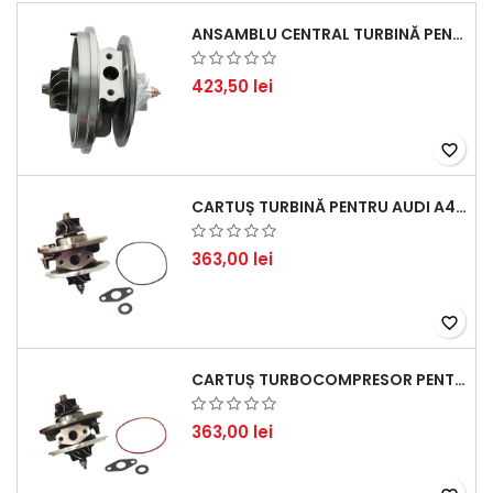
ANSAMBLU CENTRAL TURBINĂ PENTRU BMW SERIA 3, SERIA 5 ȘI X3 - PERFORMANȚĂ ȘI FIABILITATE
423,50 lei
favorite_border
CARTUȘ TURBINĂ PENTRU AUDI A4, A6, SKODA SUPERB ȘI VW PASSAT, MOTOR DIESEL 1.9 TDI
363,00 lei
favorite_border
CARTUȘ TURBOCOMPRESOR PENTRU VW, AUDI, SEAT, SKODA - MOTOR DIESEL 2.0 TDI
363,00 lei