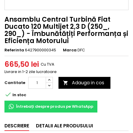
Ansamblu Central Turbină Fiat
Ducato 120 Multijet 2,3 D (250_,
290_) - Îmbunătățiți Performanța și
Eficiența Motorului
Referinta
6427900000345
Marca
DFC
665,50 lei
Cu TVA
Livrare in 1-2 zile lucratoare
Adauga in cos
Cantitate


In stoc
Întrebați despre produs pe WhatsApp
DESCRIERE
DETALII ALE PRODUSULUI