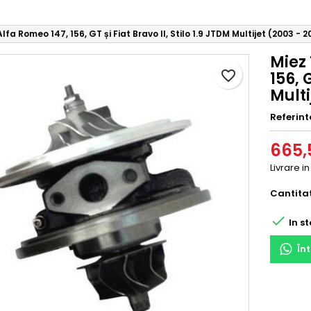
fa Romeo 147, 156, GT și Fiat Bravo II, Stilo 1.9 JTDM Multijet (2003 - 2
Miez
favorite_border
156, 
Multi
Referint
665,5
Livrare in
Cantita

In st
În