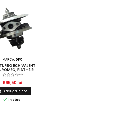
MARCA:
DFC
 TURBO ECHIVALENT
 ROMEO, FIAT - 1.9
 JTD / MULTIJET 110
KW / 150 CP
665,50 lei
Adauga in cos


In stoc