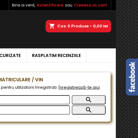
Bine ai venit,
Autentificare
sau
Creeaza un cont
×
×
×
a
Cos
0
Produse -
0,00 lei
ECURIZATE
RASPLATIM RECENZIILE
e
e
ATRICULARE / VIN
pentru utilizatorii înregistrați.
Înregistrează-te aici

