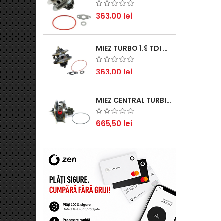
363,00 lei
MIEZ TURBO 1.9 TDI - PERFORMANȚĂ FIABILĂ PENTRU AUDI, SEAT, SKODA ȘI VW
363,00 lei
MIEZ CENTRAL TURBINĂ SUZUKI GRAND ESCUDO II 1.9 DDIS TRACȚIUNE INTEGRALĂ - MOTORIZARE 1.9L, 95 KW (129 CP)
665,50 lei