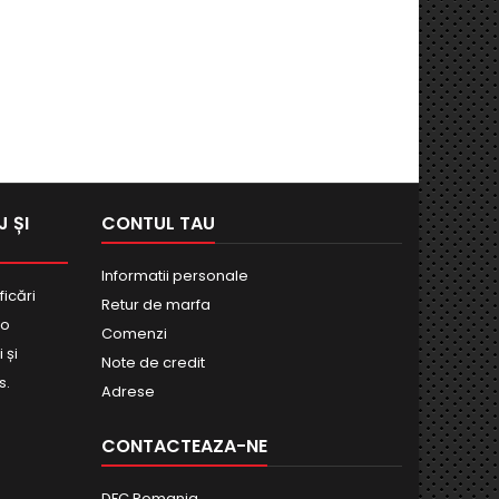
 ȘI
CONTUL TAU
Informatii personale
ficări
Retur de marfa
bo
Comenzi
 și
Note de credit
s.
Adrese
CONTACTEAZA-NE
DFC Romania