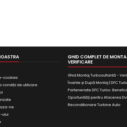
NOASTRA
GHID COMPLET DE MONTAJ
VERIFICARE
Ghid Montaj Turbosuflantă - Veri
e-cookies
Înainte și După Montaj | DFC Tur
 condiții de utilizare
Parteneriate DFC Turbo: Beneficii
oi
Oportunități pentru Afacerea Dv
urizate
Reconditionare Turbine Auto
eaza-ne
-ului
e