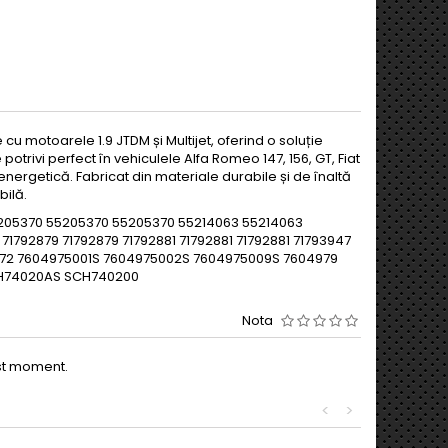
u motoarele 1.9 JTDM și Multijet, oferind o soluție
otrivi perfect în vehiculele Alfa Romeo 147, 156, GT, Fiat
energetică. Fabricat din materiale durabile și de înaltă
bilă.
5205370 55205370 55205370 55214063 55214063
1792879 71792879 71792881 71792881 71792881 71793947
972 7604975001S 7604975002S 7604975009S 7604979
CCH74020AS SCH740200
Nota
est moment.
<
>