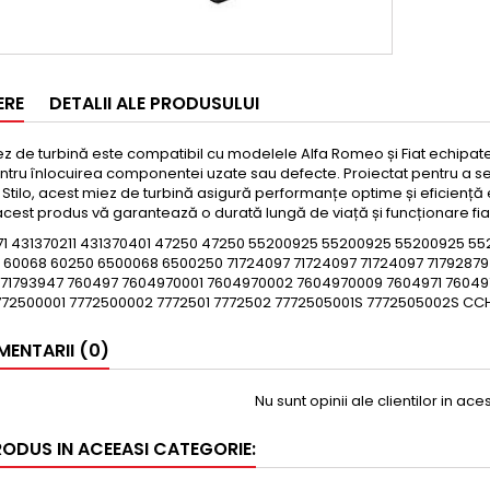
ERE
DETALII ALE PRODUSULUI
z de turbină este compatibil cu modelele Alfa Romeo și Fiat echipate c
entru înlocuirea componentei uzate sau defecte. Proiectat pentru a se p
și Stilo, acest miez de turbină asigură performanțe optime și eficiență 
 acest produs vă garantează o durată lungă de viață și funcționare fia
71 431370211 431370401 47250 47250 55200925 55200925 55200925 5
 60068 60250 6500068 6500250 71724097 71724097 71724097 71792879 7
 71793947 760497 7604970001 7604970002 7604970009 7604971 7604
772500001 7772500002 7772501 7772502 7772505001S 7772505002S 
ENTARII (0)
Nu sunt opinii ale clientilor in ac
RODUS IN ACEEASI CATEGORIE: