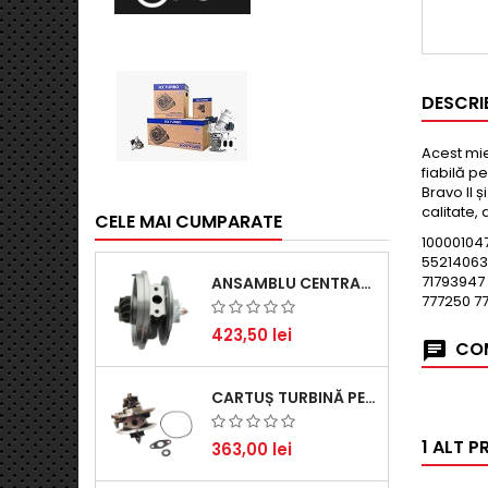
DESCRI
Acest mie
fiabilă p
Bravo II 
calitate,
CELE MAI CUMPARATE
10000104
55214063
71793947
ANSAMBLU CENTRAL TURBINĂ PENTRU BMW SERIA 3, SERIA 5 ȘI X3 - PERFORMANȚĂ ȘI FIABILITATE
777250 7
423,50 lei
COM
CARTUȘ TURBINĂ PENTRU AUDI A4, A6, SKODA SUPERB ȘI VW PASSAT, MOTOR DIESEL 1.9 TDI
1 ALT P
363,00 lei