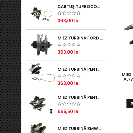
CARTUȘ TURBOCOMPRESOR PENTRU VW, AUDI, SEAT, SKODA - MOTOR DIESEL 2.0 TDI
363,00 lei
MIEZ TURBINĂ FORD TRANSIT 2.2 TDCI (2007-2016)
363,00 lei
MIEZ TURBINĂ PENTRU CITROËN, FORD, MAZDA, MINI, PEUGEOT ȘI VOLVO - MOTORIZĂRI 1.6 HDI ȘI 1.6 D
MIEZ
ALFA
363,00 lei
JTDM /
MIEZ TURBINĂ PENTRU AUDI, SEAT, SKODA ȘI VOLKSWAGEN - MOTORIZĂRI 2.0 TDI 103KW 140CP
665,50 lei
MIEZ TURBINĂ BMW SERIA 1 (E81, E87) 120 D - CREȘTEȚI PERFORMANȚA ȘI RĂSPUNSUL MOTORULUI