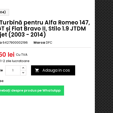
014)
 Turbină pentru Alfa Romeo 147,
GT și Fiat Bravo II, Stilo 1.9 JTDM
jet (2003 - 2014)
a
6427900002196
Marca
DFC
0 lei
Cu TVA
 1-2 zile lucratoare
Adauga in cos
te

oc
trebați despre produs pe WhatsApp