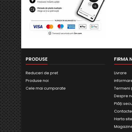
PRODUSE
FIRMA 
Reduceri de pret
Livrare
Produse noi
informar
Cele mai cumparate
Termeni și
Despre n
Plăți sec
Contact
Harta site
Magazin