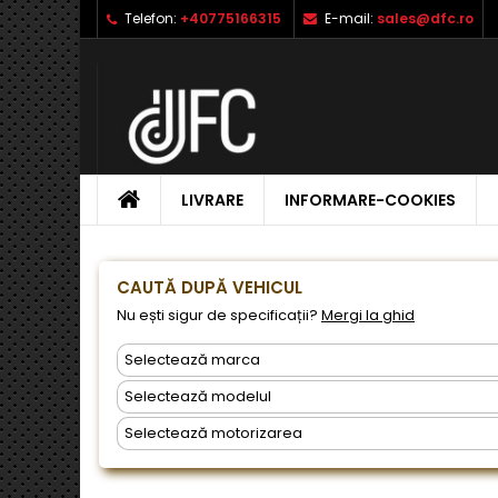
Telefon:
+40775166315
E-mail:
sales@dfc.ro
L
C
A
add_circle_outline
Ai 
Nu
dor
ACASA
LIVRARE
INFORMARE-COOKIES
CAUTĂ DUPĂ VEHICUL
Nu ești sigur de specificații?
Mergi la ghid