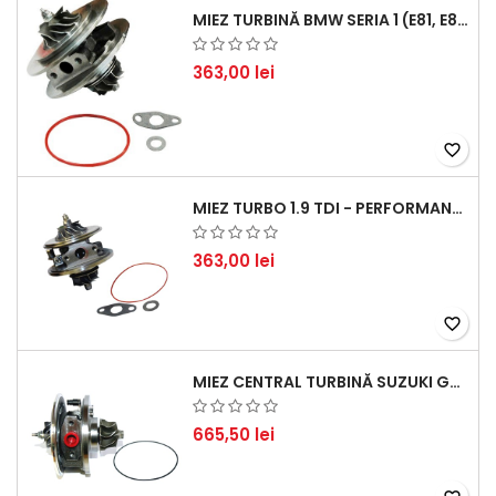
MIEZ TURBINĂ BMW SERIA 1 (E81, E87) 120 D - CREȘTEȚI PERFORMANȚA ȘI RĂSPUNSUL MOTORULUI
363,00 lei
favorite_border
MIEZ TURBO 1.9 TDI - PERFORMANȚĂ FIABILĂ PENTRU AUDI, SEAT, SKODA ȘI VW
363,00 lei
favorite_border
MIEZ CENTRAL TURBINĂ SUZUKI GRAND ESCUDO II 1.9 DDIS TRACȚIUNE INTEGRALĂ - MOTORIZARE 1.9L, 95 KW (129 CP)
665,50 lei