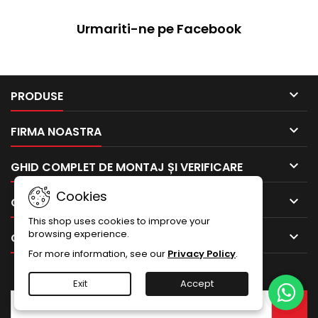
Urmariti-ne pe Facebook

PRODUSE

FIRMA NOASTRA

GHID COMPLET DE MONTAJ ȘI VERIFICARE
Cookies

CONTUL TAU
This shop uses cookies to improve your
browsing experience.

CONTACTEAZA-NE
For more information, see our
Privacy Policy
.
BULETIN INFORMATIV
Exit
Accept