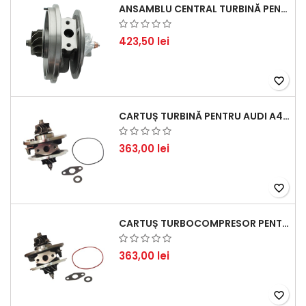
ANSAMBLU CENTRAL TURBINĂ PENTRU BMW SERIA 3, SERIA 5 ȘI X3 - PERFORMANȚĂ ȘI FIABILITATE
423,50 lei
favorite_border
CARTUȘ TURBINĂ PENTRU AUDI A4, A6, SKODA SUPERB ȘI VW PASSAT, MOTOR DIESEL 1.9 TDI
363,00 lei
favorite_border
CARTUȘ TURBOCOMPRESOR PENTRU VW, AUDI, SEAT, SKODA - MOTOR DIESEL 2.0 TDI
363,00 lei
favorite_border