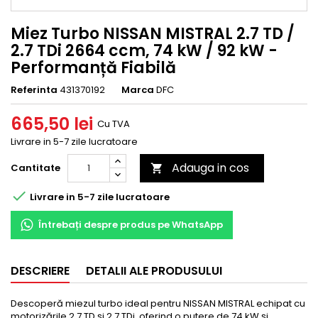
Miez Turbo NISSAN MISTRAL 2.7 TD /
2.7 TDi 2664 ccm, 74 kW / 92 kW -
Performanță Fiabilă
Referinta
431370192
Marca
DFC
665,50 lei
Cu TVA
Livrare in 5-7 zile lucratoare
Adauga in cos
Cantitate


Livrare in 5-7 zile lucratoare
Întrebați despre produs pe WhatsApp
DESCRIERE
DETALII ALE PRODUSULUI
Descoperă miezul turbo ideal pentru NISSAN MISTRAL echipat cu
motorizările 2.7 TD și 2.7 TDi, oferind o putere de 74 kW și