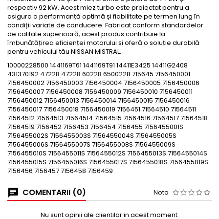
respectiv 92 kW. Acest miez turbo este proiectat pentru a
asigura o performanță optimă și fiabilitate pe termen lung în
condiții variate de conducere. Fabricat conform standardelor
de calitate superioară, acest produs contribuie la
îmbunătățirea eficienței motorului și oferă o soluție durabilă
pentru vehiculul tău NISSAN MISTRAL.
10000228500 1441169T61 1441169T91 14411E3425 14411G2408
431370192 47228 47228 60228 6500228 715645 7156450001
7156450002 7156450003 7156450004 7156450005 7156450006
7156450007 7156450008 7156450009 7156450010 7156450011
7156450012 7156450013 7156450014 7156450015 7156450016
7156450017 7156450018 7156450019 7156451 71564510 71564511
71564512 71564513 71564514 71564515 71564516 71564517 71564518
71564519 7156452 7156453 7156454 7156455 7156455001S
7156455002S 7156455003S 7156455004S 7156455005S
7156455006S 7156455007S 7156455008S 7156455009S
7156455010S 7156455011S 7156455012S 7156455013S 7156455014S
7156455015S 7156455016S 7156455017S 7156455018S 7156455019S
7156456 7156457 7156458 7156459
COMENTARII (0)
Nota
Nu sunt opinii ale clientilor in acest moment.