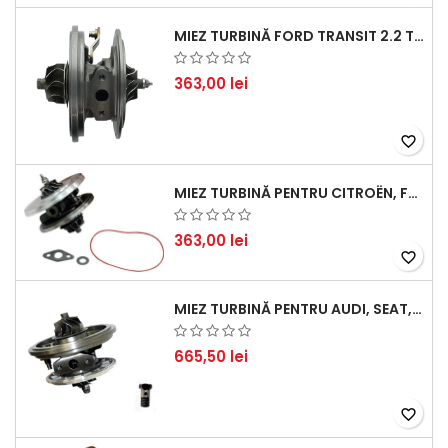
MIEZ TURBINĂ FORD TRANSIT 2.2 TDCI (2007-2016)
363,00 lei
favorite_border
MIEZ TURBINĂ PENTRU CITROËN, FORD, MAZDA, MINI, PEUGEOT ȘI VOLVO - MOTORIZĂRI 1.6 HDI ȘI 1.6 D
363,00 lei
favorite_border
MIEZ TURBINĂ PENTRU AUDI, SEAT, SKODA ȘI VOLKSWAGEN - MOTORIZĂRI 2.0 TDI 103KW 140CP
665,50 lei
favorite_border