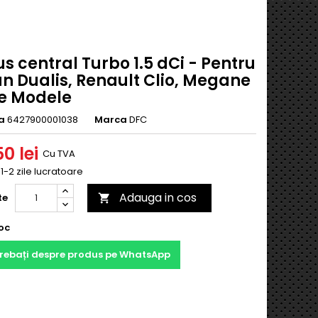
s central Turbo 1.5 dCi - Pentru
n Dualis, Renault Clio, Megane
te Modele
a
6427900001038
Marca
DFC
0 lei
Cu TVA
 1-2 zile lucratoare
Adauga in cos
te

oc
trebați despre produs pe WhatsApp