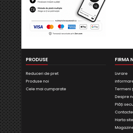
PRODUSE
FIRMA 
Reduceri de pret
Livrare
Produse noi
informar
Cele mai cumparate
Termeni și
Despre n
Plăți sec
Contact
Harta site
Magazin