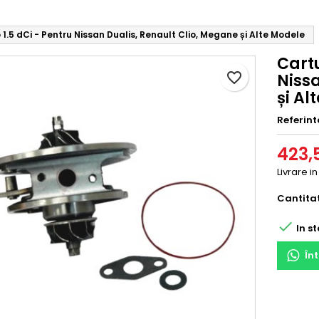
1.5 dCi - Pentru Nissan Dualis, Renault Clio, Megane și Alte Modele
Cartu
favorite_border
Nissa
și Al
Referint
423,5
Livrare in
Cantita

In st
În