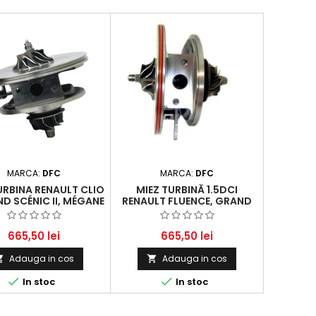
MARCA:
DFC
MARCA:
DFC
URBINA RENAULT CLIO
MIEZ TURBINĂ 1.5DCI
AND SCÉNIC II, MÉGANE
RENAULT FLUENCE, GRAND
CÉNIC II 1.5 DCI 74KW
TOUR III, GRAND SCÉNIC III,
100-101HP
MEGANE CC ȘI MEGANE III
665,50 lei
665,50 lei
Adauga in cos
Adauga in cos




In stoc
In stoc