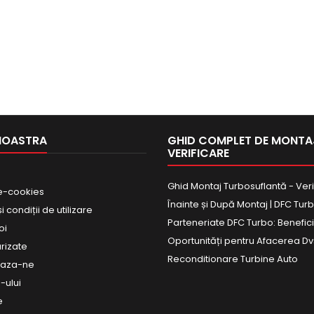
NOASTRA
GHID COMPLET DE MONTAJ
VERIFICARE
Ghid Montaj Turbosuflantă - Veri
e-cookies
Înainte și După Montaj | DFC Tur
 condiții de utilizare
Parteneriate DFC Turbo: Beneficii
oi
Oportunități pentru Afacerea Dv
urizate
Reconditionare Turbine Auto
eaza-ne
-ului
e