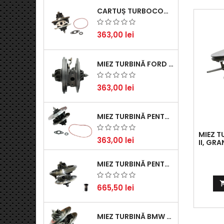
CARTUȘ TURBOCOMPRESOR PENTRU VW, AUDI, SEAT, SKODA - MOTOR DIESEL 2.0 TDI
363,00 lei
MIEZ TURBINĂ FORD TRANSIT 2.2 TDCI (2007-2016)
363,00 lei
MIEZ TURBINĂ PENTRU CITROËN, FORD, MAZDA, MINI, PEUGEOT ȘI VOLVO - MOTORIZĂRI 1.6 HDI ȘI 1.6 D
MIEZ T
363,00 lei
II, GR
II, S
MIEZ TURBINĂ PENTRU AUDI, SEAT, SKODA ȘI VOLKSWAGEN - MOTORIZĂRI 2.0 TDI 103KW 140CP
665,50 lei
MIEZ TURBINĂ BMW SERIA 1 (E81, E87) 120 D - CREȘTEȚI PERFORMANȚA ȘI RĂSPUNSUL MOTORULUI