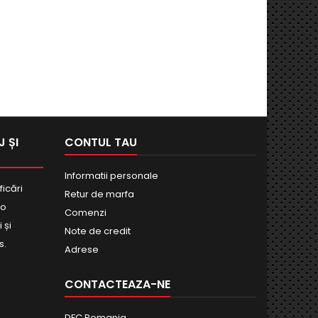
 ȘI
CONTUL TAU
Informatii personale
ficări
Retur de marfa
bo
Comenzi
 și
Note de credit
s.
Adrese
CONTACTEAZA-NE
DFC Romania