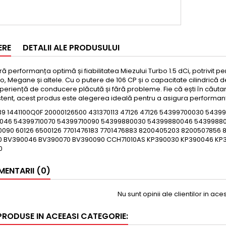
ERE
DETALII ALE PRODUSULUI
 performanța optimă și fiabilitatea Miezului Turbo 1.5 dCi, potrivit p
lio, Megane și altele. Cu o putere de 106 CP și o capacitate cilindrică
xperiență de conducere plăcută și fără probleme. Fie că ești în căuta
stent, acest produs este alegerea ideală pentru a asigura performanț
39 1441100Q0F 20000126500 431370113 47126 47126 54399700030 54
046 54399710070 54399710090 54399880030 54399880046 5439988
090 60126 6500126 7701476183 7701476883 8200405203 8200507856
 BV390046 BV390070 BV390090 CCH71010AS KP390030 KP390046 KP3
0
ENTARII (0)
Nu sunt opinii ale clientilor in ac
 PRODUSE IN ACEEASI CATEGORIE: