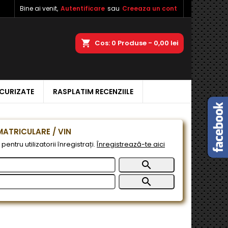
Bine ai venit,
Autentificare
sau
Creeaza un cont
×
×
×
a
Cos
0
Produse -
0,00 lei
ECURIZATE
RASPLATIM RECENZIILE
e
e
ATRICULARE / VIN
pentru utilizatorii înregistrați.
Înregistrează-te aici

