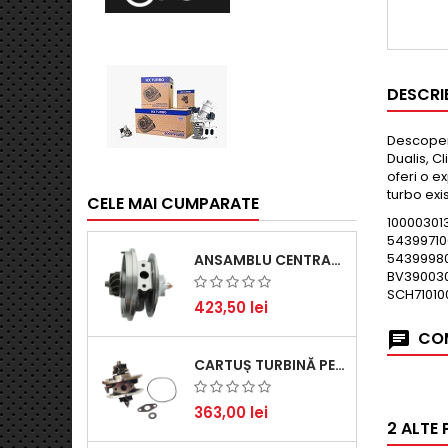
DESCRI
Descoperă
Dualis, C
oferi o e
turbo exi
CELE MAI CUMPARATE
10000301
54399710
54399980
ANSAMBLU CENTRAL TURBINĂ PENTRU BMW SERIA 3, SERIA 5 ȘI X3 - PERFORMANȚĂ ȘI FIABILITATE
BV390030
SCH71010
423,50 lei
COM
CARTUȘ TURBINĂ PENTRU AUDI A4, A6, SKODA SUPERB ȘI VW PASSAT, MOTOR DIESEL 1.9 TDI
363,00 lei
2 ALTE