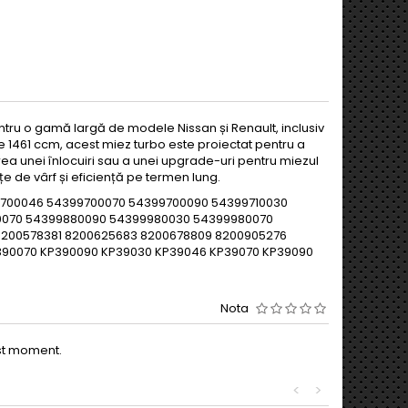
entru o gamă largă de modele Nissan și Renault, inclusiv
 de 1461 ccm, acest miez turbo este proiectat pentru a
rea unei înlocuiri sau a unei upgrade-uri pentru miezul
e de vârf și eficiență pe termen lung.
399700046 54399700070 54399700090 54399710030
0070 54399880090 54399980030 54399980070
 8200578381 8200625683 8200678809 8200905276
90070 KP390090 KP39030 KP39046 KP39070 KP39090
Nota
est moment.
<
>