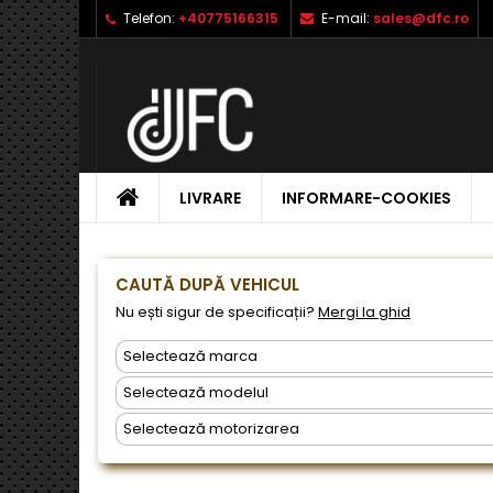
Telefon:
+40775166315
E-mail:
sales@dfc.ro
L
C
A
add_circle_outline
Ai 
Nu
dor
ACASA
LIVRARE
INFORMARE-COOKIES
CAUTĂ DUPĂ VEHICUL
Nu ești sigur de specificații?
Mergi la ghid