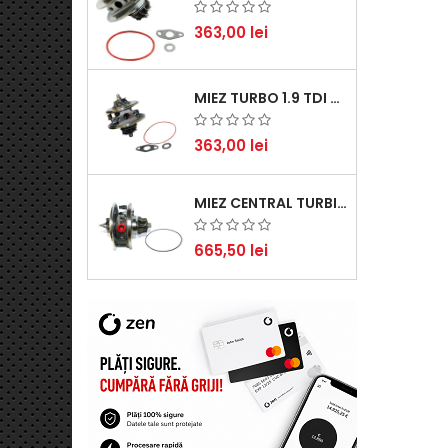
363,00 lei
MIEZ TURBO 1.9 TDI - PERFORMANȚĂ FIABILĂ PENTRU AUDI, SEAT, SKODA ȘI VW
363,00 lei
MIEZ CENTRAL TURBINĂ SUZUKI GRAND ESCUDO II 1.9 DDIS TRACȚIUNE INTEGRALĂ - MOTORIZARE 1.9L, 95 KW (129 CP)
665,50 lei